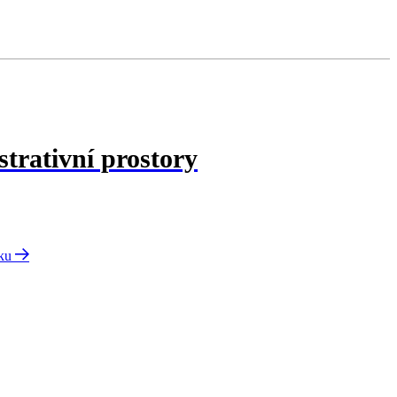
trativní prostory
nku