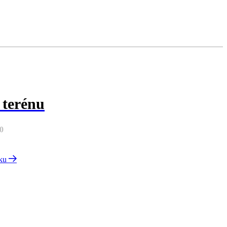
 terénu
0
nku