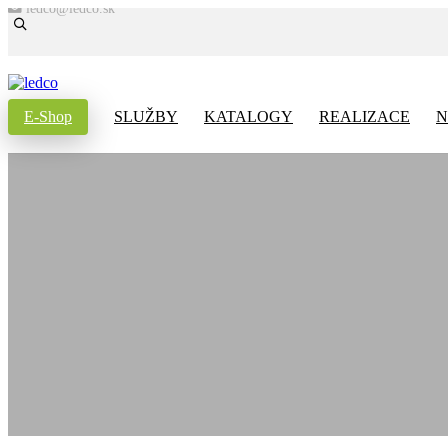
ledco@ledco.sk
E-Shop
SLUŽBY
KATALOGY
REALIZACE
N