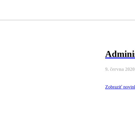
Adminis
9. června 2020
Zobraziť novi