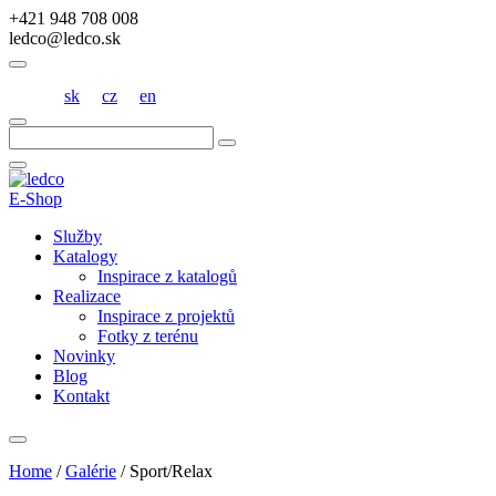
+421 948 708 008
ledco@ledco.sk
sk
cz
en
Hľadať:
E-Shop
Služby
Katalogy
Inspirace z katalogů
Realizace
Inspirace z projektů
Fotky z terénu
Novinky
Blog
Kontakt
Home
/
Galérie
/
Sport/Relax