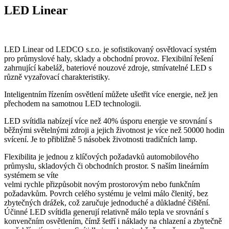
LED Linear
LED Linear od LEDCO s.r.o. je sofistikovaný osvětlovací systém
pro průmyslové haly, sklady a obchodní provoz. Flexibilní řešení
zahrnující kabeláž, bateriové nouzové zdroje, stmívatelné LED s
různě vyzařovací charakteristiky.
Inteligentním řízením osvětlení můžete ušetřit více energie, než jen
přechodem na samotnou LED technologii.
LED svítidla nabízejí více než 40% úsporu energie ve srovnání s
běžnými světelnými zdroji a jejich životnost je více než 50000 hodin
svícení. Je to přibližně 5 násobek životnosti tradičních lamp.
Flexibilita je jednou z klíčových požadavků automobilového
průmyslu, skladových či obchodních prostor. S naším lineárním
systémem se víte
velmi rychle přizpůsobit novým prostorovým nebo funkčním
požadavkům. Povrch celého systému je velmi málo členitý, bez
zbytečných drážek, což zaručuje jednoduché a důkladné čištění.
Účinné LED svítidla generují relativně málo tepla ve srovnání s
konvenčním osvětlením, čímž šetří i náklady na chlazení a zbytečně