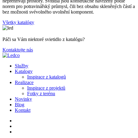
nepřehřívají prostory. Svítidla jsou konstrukčně navrženy podle
norem pro potravinářský průmysl, čili bez obsahu skleněných částí a
bez možnosti svévolného uvolnění komponent.
Všetky katalógy
Páči sa Vám niektoré svietidlo z katalógu?
Kontaktujte nás
Služby
Katalogy
Inspirace z katalogů
Realizace
Inspirace z projektů
Fotky z terénu
Novinky
Blog
Kontakt