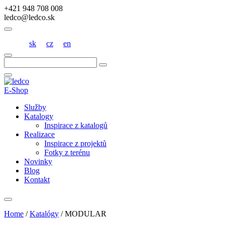
+421 948 708 008
ledco@ledco.sk
sk
cz
en
Hľadať:
E-Shop
Služby
Katalogy
Inspirace z katalogů
Realizace
Inspirace z projektů
Fotky z terénu
Novinky
Blog
Kontakt
Home
/
Katalógy
/
MODULAR