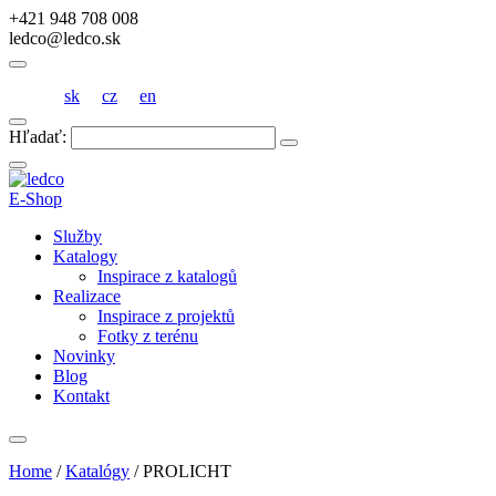
+421 948 708 008
ledco@ledco.sk
sk
cz
en
Hľadať:
E-Shop
Služby
Katalogy
Inspirace z katalogů
Realizace
Inspirace z projektů
Fotky z terénu
Novinky
Blog
Kontakt
Home
/
Katalógy
/
PROLICHT