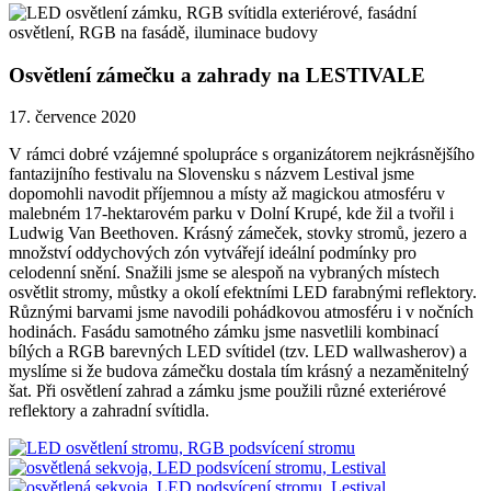
Osvětlení zámečku a zahrady na LESTIVALE
17. července 2020
V rámci dobré vzájemné spolupráce s organizátorem nejkrásnějšího
fantazijního festivalu na Slovensku s názvem Lestival jsme
dopomohli navodit příjemnou a místy až magickou atmosféru v
malebném 17-hektarovém parku v Dolní Krupé, kde žil a tvořil i
Ludwig Van Beethoven. Krásný zámeček, stovky stromů, jezero a
množství oddychových zón vytvářejí ideální podmínky pro
celodenní snění. Snažili jsme se alespoň na vybraných místech
osvětlit stromy, můstky a okolí efektními LED farabnými reflektory.
Různými barvami jsme navodili pohádkovou atmosféru i v nočních
hodinách. Fasádu samotného zámku jsme nasvetlili kombinací
bílých a RGB barevných LED svítidel (tzv. LED wallwasherov) a
myslíme si že budova zámečku dostala tím krásný a nezaměnitelný
šat. Při osvětlení zahrad a zámku jsme použili různé exteriérové
reflektory a zahradní svítidla.