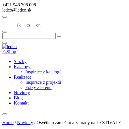
+421 948 708 008
ledco@ledco.sk
sk
cz
en
Hľadať:
E-Shop
Služby
Katalogy
Inspirace z katalogů
Realizace
Inspirace z projektů
Fotky z terénu
Novinky
Blog
Kontakt
Home
/
Novinky
/
Osvětlení zámečku a zahrady na LESTIVALE