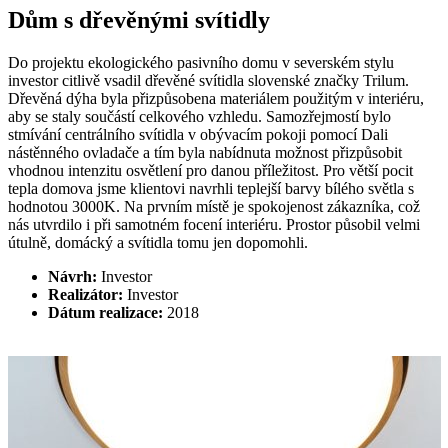
Dům s dřevěnými svítidly
Do projektu ekologického pasivního domu v severském stylu
investor citlivě vsadil dřevěné svítidla slovenské značky Trilum.
Dřevěná dýha byla přizpůsobena materiálem použitým v interiéru,
aby se staly součástí celkového vzhledu. Samozřejmostí bylo
stmívání centrálního svítidla v obývacím pokoji pomocí Dali
nástěnného ovladače a tím byla nabídnuta možnost přizpůsobit
vhodnou intenzitu osvětlení pro danou příležitost. Pro větší pocit
tepla domova jsme klientovi navrhli teplejší barvy bílého světla s
hodnotou 3000K. Na prvním místě je spokojenost zákazníka, což
nás utvrdilo i při samotném focení interiéru. Prostor působil velmi
útulně, domácký a svítidla tomu jen dopomohli.
Návrh:
Investor
Realizátor:
Investor
Dátum realizace:
2018