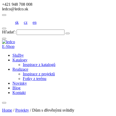
+421 948 708 008
ledco@ledco.sk
sk
cz
en
Hľadať:
E-Shop
Služby
Katalogy
Inspirace z katalogů
Realizace
Inspirace z projektů
Fotky z terénu
Novinky
Blog
Kontakt
Home
/
Projekty
/
Dům s dřevěnými svítidly