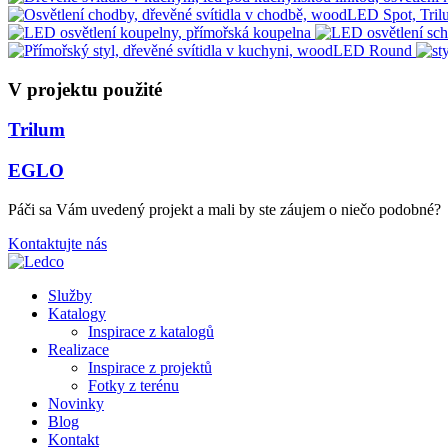
V projektu použité
Trilum
EGLO
Páči sa Vám uvedený projekt a mali by ste záujem o niečo podobné?
Kontaktujte nás
Služby
Katalogy
Inspirace z katalogů
Realizace
Inspirace z projektů
Fotky z terénu
Novinky
Blog
Kontakt