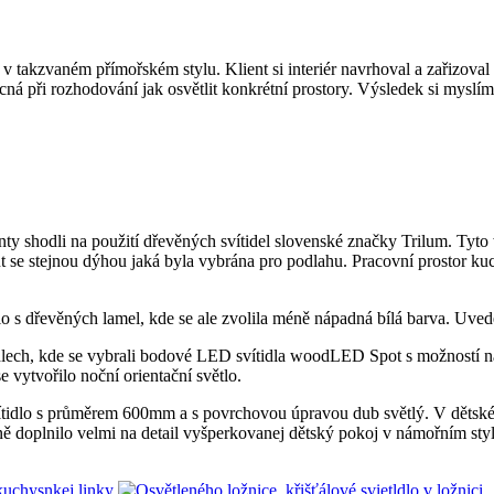
kzvaném přímořském stylu. Klient si interiér navrhoval a zařizoval sám,
 při rozhodování jak osvětlit konkrétní prostory. Výsledek si myslíme
ienty shodli na použití dřevěných svítidel slovenské značky Trilum. Tyt
out se stejnou dýhou jaká byla vybrána pro podlahu. Pracovní prostor
 s dřevěných lamel, kde se ale zvolila méně nápadná bílá barva. Uveden
tidlech, kde se vybrali bodové LED svítidla woodLED Spot s možností na
e vytvořilo noční orientační světlo.
é svítidlo s průměrem 600mm a s povrchovou úpravou dub světlý. V děts
ě doplnilo velmi na detail vyšperkovanej dětský pokoj v námořním stylu,