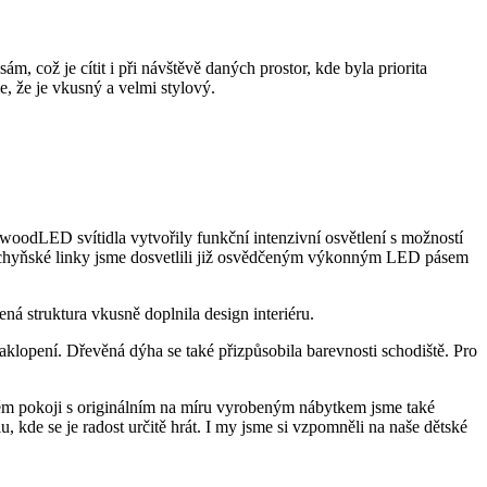
 což je cítit i při návštěvě daných prostor, kde byla priorita
, že je vkusný a velmi stylový.
o woodLED svítidla vytvořily funkční intenzivní osvětlení s možností
 kuchyňské linky jsme dosvetlili již osvědčeným výkonným LED pásem
á struktura vkusně doplnila design interiéru.
klopení. Dřevěná dýha se také přizpůsobila barevnosti schodiště. Pro
kém pokoji s originálním na míru vyrobeným nábytkem jsme také
 kde se je radost určitě hrát. I my jsme si vzpomněli na naše dětské