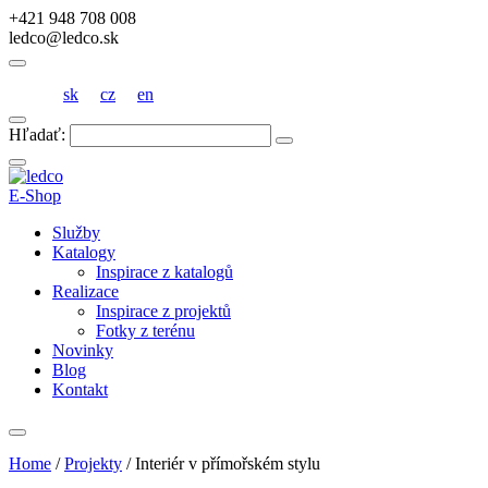
+421 948 708 008
ledco@ledco.sk
sk
cz
en
Hľadať:
E-Shop
Služby
Katalogy
Inspirace z katalogů
Realizace
Inspirace z projektů
Fotky z terénu
Novinky
Blog
Kontakt
Home
/
Projekty
/
Interiér v přímořském stylu