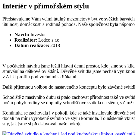
Interiér v přímořském stylu
Představujeme Vám velmi útulný mezonetový byt ve svěžích barvách v ta
útulnost, domáckosť a rodinná pohoda. Naše společnost byla nápomocná
Návrh:
Investor
Realizátor:
Ledco s.r.o.
Datum realizace:
2018
V počátcích návrhu jsme řešili hlavní denní prostor, kde jsme se s kl
stmívání na dálkové ovládání. Dřevěné svítidla jsme nechali vynikn
v ALU profilu pod vrchními skříňkami.
Další příjemnou volbou do nastaveného konceptu bylo závěsné svítidlo
Schodiště z masivního dubu si ptalo zachovat přírodnost také ve sví
noční pohyb rodiny se doplnily schodišťové svítidla na stěnu, s čímž s
Kontinuita se zachovala i v pokoji, kde se také instalovalo dřevěn
dodali na míru vyrobené svítidlo ve stylu kormidla. To následně vkusn
sny, jak jsme si představovali naše pokoje.