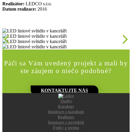
Realizátor:
LEDCO s.r.o.
Datum realizace:
2016
Páči sa Vám uvedený projekt a mali by
ste záujem o niečo podobné?
KONTAKTUJTE NÁS
Služby
Katalogy
Inspirace z katalogů
Realizace
Inspirace z projektů
Fotky z terénu