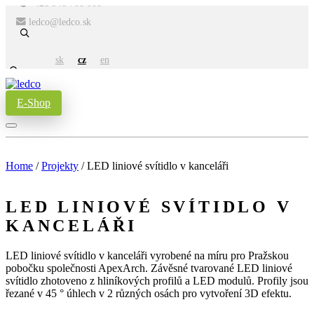
+421 948 708 008
ledco@ledco.sk
sk
cz
en
E-Shop
Home
/
Projekty
/
LED liniové svítidlo v kanceláři
LED LINIOVÉ SVÍTIDLO V
KANCELÁŘI
LED liniové svítidlo v kanceláři vyrobené na míru pro Pražskou
pobočku společnosti ApexArch. Závěsné tvarované LED liniové
svítidlo zhotoveno z hliníkových profilů a LED modulů. Profily jsou
řezané v 45 ° úhlech v 2 různých osách pro vytvoření 3D efektu.