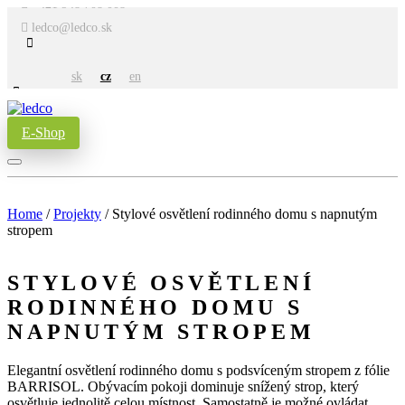
+421 948 708 008
ledco@ledco.sk
sk
cz
en
E-Shop
Home
/
Projekty
/
Stylové osvětlení rodinného domu s napnutým
stropem
STYLOVÉ OSVĚTLENÍ
RODINNÉHO DOMU S
NAPNUTÝM STROPEM
Elegantní osvětlení rodinného domu s podsvíceným stropem z fólie
BARRISOL. Obývacím pokoji dominuje snížený strop, který
osvětluje jednolitě celou místnost. Samostatně je možné ovládat