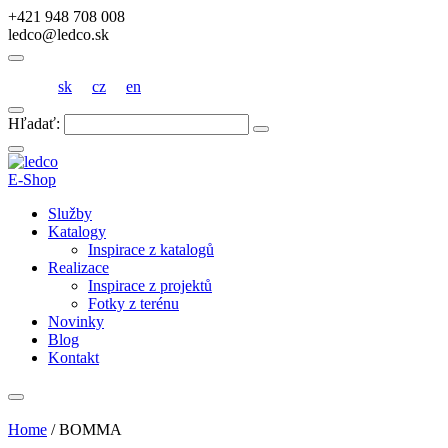
+421 948 708 008
ledco@ledco.sk
sk
cz
en
Hľadať:
E-Shop
Služby
Katalogy
Inspirace z katalogů
Realizace
Inspirace z projektů
Fotky z terénu
Novinky
Blog
Kontakt
Home
/
BOMMA