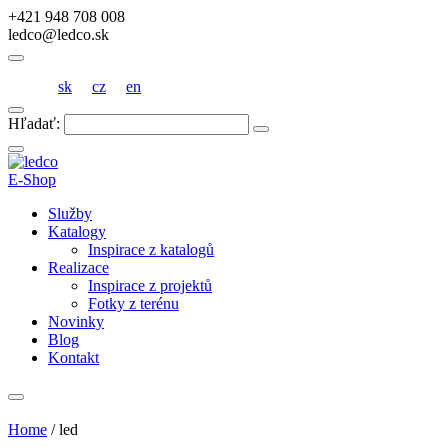
+421 948 708 008
ledco@ledco.sk
sk
cz
en
Hľadať:
E-Shop
Služby
Katalogy
Inspirace z katalogů
Realizace
Inspirace z projektů
Fotky z terénu
Novinky
Blog
Kontakt
Home
/
led