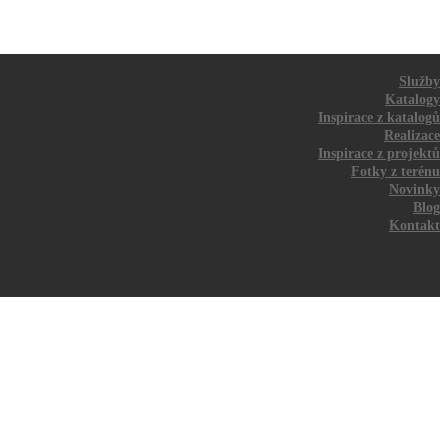
Služby
Katalogy
Inspirace z katalogů
Realizace
Inspirace z projektů
Fotky z terénu
Novinky
Blog
Kontakt