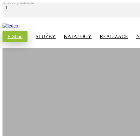
ledco@ledco.sk
E-Shop
SLUŽBY
KATALOGY
REALIZACE
N