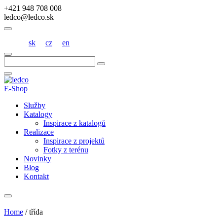
+421 948 708 008
ledco@ledco.sk
sk
cz
en
Hľadať:
E-Shop
Služby
Katalogy
Inspirace z katalogů
Realizace
Inspirace z projektů
Fotky z terénu
Novinky
Blog
Kontakt
Home
/
třída