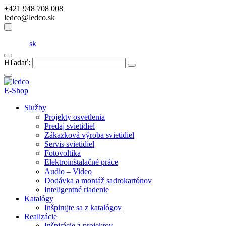
+421 948 708 008
ledco@ledco.sk
sk
Hľadať:
E-Shop
Služby
Projekty osvetlenia
Predaj svietidiel
Zákazková výroba svietidiel
Servis svietidiel
Fotovoltika
Elektroinštalačné práce
Audio – Video
Dodávka a montáž sadrokartónov
Inteligentné riadenie
Katalógy
Inšpirujte sa z katalógov
Realizácie
Inšpirácie z projektov