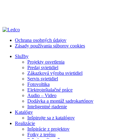
Ochrana osobných údajov
Zásady používania súborov cookies
Služby
Projekty osvetlenia
Predaj svietidiel
Zákazková výroba svietidiel
Servis svietidiel
Fotovoltika
Elektroinštalačné práce
Audio – Video
Dodávka a montáž sadrokartónov
Inteligentné riadenie
Katalógy
Inšpirujte sa z katalógov
Realizácie
Inšpirácie z projektov
Fotky z terénu