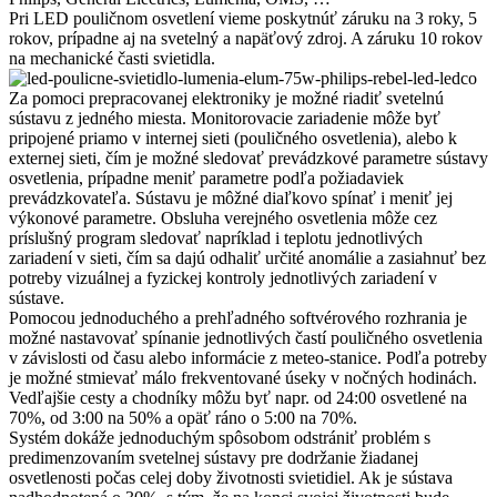
Pri LED pouličnom osvetlení vieme poskytnúť záruku na 3 roky, 5
rokov, prípadne aj na svetelný a napäťový zdroj. A záruku 10 rokov
na mechanické časti svietidla.
Za pomoci prepracovanej elektroniky je možné riadiť svetelnú
sústavu z jedného miesta. Monitorovacie zariadenie môže byť
pripojené priamo v internej sieti (pouličného osvetlenia), alebo k
externej sieti, čím je možné sledovať prevádzkové parametre sústavy
osvetlenia, prípadne meniť parametre podľa požiadaviek
prevádzkovateľa. Sústavu je môžné diaľkovo spínať i meniť jej
výkonové parametre. Obsluha verejného osvetlenia môže cez
príslušný program sledovať napríklad i teplotu jednotlivých
zariadení v sieti, čím sa dajú odhaliť určité anomálie a zasiahnuť bez
potreby vizuálnej a fyzickej kontroly jednotlivých zariadení v
sústave.
Pomocou jednoduchého a prehľadného softvérového rozhrania je
možné nastavovať spínanie jednotlivých častí pouličného osvetlenia
v závislosti od času alebo informácie z meteo-stanice. Podľa potreby
je možné stmievať málo frekventované úseky v nočných hodinách.
Vedľajšie cesty a chodníky môžu byť napr. od 24:00 osvetlené na
70%, od 3:00 na 50% a opäť ráno o 5:00 na 70%.
Systém dokáže jednoduchým spôsobom odstrániť problém s
predimenzovaním svetelnej sústavy pre dodržanie žiadanej
osvetlenosti počas celej doby životnosti svietidiel. Ak je sústava