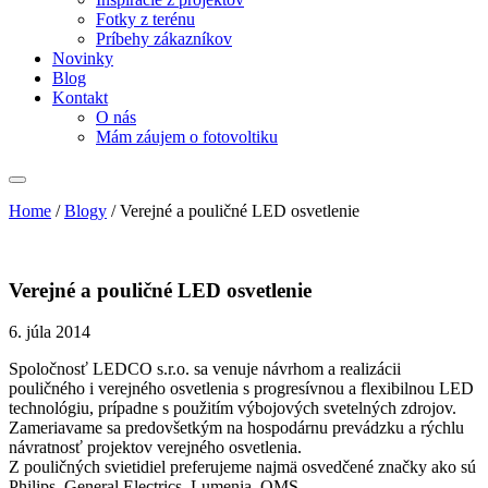
Fotky z terénu
Príbehy zákazníkov
Novinky
Blog
Kontakt
O nás
Mám záujem o fotovoltiku
Home
/
Blogy
/
Verejné a pouličné LED osvetlenie
Verejné a pouličné LED osvetlenie
6. júla 2014
Spoločnosť LEDCO s.r.o. sa venuje návrhom a realizácii
pouličného i verejného osvetlenia s progresívnou a flexibilnou LED
technológiu, prípadne s použitím výbojových svetelných zdrojov.
Zameriavame sa predovšetkým na hospodárnu prevádzku a rýchlu
návratnosť projektov verejného osvetlenia.
Z pouličných svietidiel preferujeme najmä osvedčené značky ako sú
Philips, General Electrics, Lumenia, OMS, …