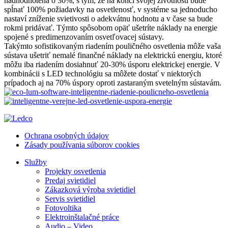
nadhodnotená o 30%, s tým, že na konci svojej životnosti bude
spĺnať 100% požiadavky na osvetlenosť, v systéme sa jednoducho
nastaví zníženie svietivosti o adekvátnu hodnotu a v čase sa bude
rokmi pridávať. Týmto spôsobom opäť ušetríte náklady na energie
spojené s predimenzovaním osvetľovacej sústavy.
Takýmto sofistikovaným riadením pouličného osvetlenia môže vaša
sústava ušetriť nemalé finančné náklady na elektrickú energiu, ktoré
môžu iba riadením dosiahnuť 20-30% úsporu elektrickej energie. V
kombinácii s LED technológiu sa môžete dostať v niektorých
prípadoch aj na 70% úspory oproti zastaraným svetelným sústavám.
Ochrana osobných údajov
Zásady používania súborov cookies
Služby
Projekty osvetlenia
Predaj svietidiel
Zákazková výroba svietidiel
Servis svietidiel
Fotovoltika
Elektroinštalačné práce
Audio – Video