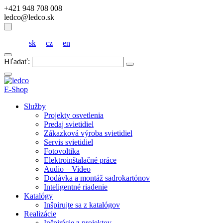
+421 948 708 008
ledco@ledco.sk
sk
cz
en
Hľadať:
E-Shop
Služby
Projekty osvetlenia
Predaj svietidiel
Zákazková výroba svietidiel
Servis svietidiel
Fotovoltika
Elektroinštalačné práce
Audio – Video
Dodávka a montáž sadrokartónov
Inteligentné riadenie
Katalógy
Inšpirujte sa z katalógov
Realizácie
Inšpirácie z projektov