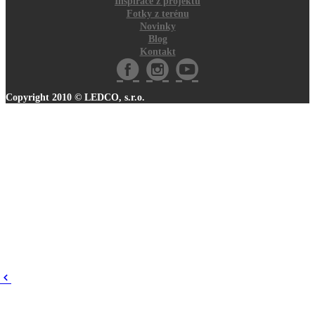
Inspirace z projektů
Fotky z terénu
Novinky
Blog
Kontakt
Copyright 2010 © LEDCO, s.r.o.