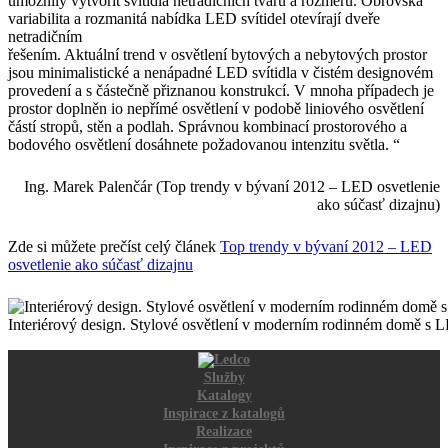
umožnily vytvořit svítidla netradičních tvarů a rozměrů. Obrovská
variabilita a rozmanitá nabídka LED svítidel otevírají dveře
netradičním
řešením. Aktuální trend v osvětlení bytových a nebytových prostor
jsou minimalistické a nenápadné LED svítidla v čistém designovém
provedení a s částečně přiznanou konstrukcí. V mnoha případech je
prostor doplněn io nepřímé osvětlení v podobě liniového osvětlení
částí stropů, stěn a podlah. Správnou kombinací prostorového a
bodového osvětlení dosáhnete požadovanou intenzitu světla. “
Ing. Marek Palenčár (Top trendy v bývaní 2012 – LED osvetlenie
ako súčasť dizajnu)
Zde si můžete prečíst celý článek
Top trendy v bývaní 2012 – LED
osvetlenie ako súčasť dizajnu
Interiérový design. Stylové osvětlení v moderním rodinném domě s LE
Služby
Katalogy
Inspirace z katalogů
Realizace