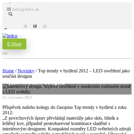
+421 948 708 008
ledco@ledco.sk
sk
cz
en
E-Shop
Home
/
Novinky
/
Top trendy v bydlení 2012 – LED osvětlení jako
Top trendy v bydlení 2012 – LED osvětlení
součást designu
jako součást designu
12. července 2021
Příspěvek našeho kolegy do časopisu Top trendy v bydlení z roku
2012:
„Z povrchových úprav převládají materiály jako sklo, hliník a
leštěný kov, případně pestrobarevné kombinace sladěné s
interiérovým designem. Kompaktní rozměry LED světelných zdrojů