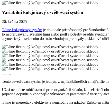
Variabilní kolejnicový osvětlovací systém
26. května 2025
T-line koľajnicový systém
je dokonale prispôsobený pre štandardné 3 
to neprerušovanú svetelnú líniu alebo podľa potreby osadíte svietid
asymetrickým svietením do strán vhodným pre regály a skladové uličk
Tento osvetľovací systém je jedným z najflexibilnejších a najľahšie
Už si nebudete robiť starosti pri reorganizácii skladu, kancelárie či 
prípadne doplníte o vhodnejšie výkonové či parametrové varianty aleb
T-line je energeticky efektívny a nenáročný na údržbu. Ľahko sa inšt