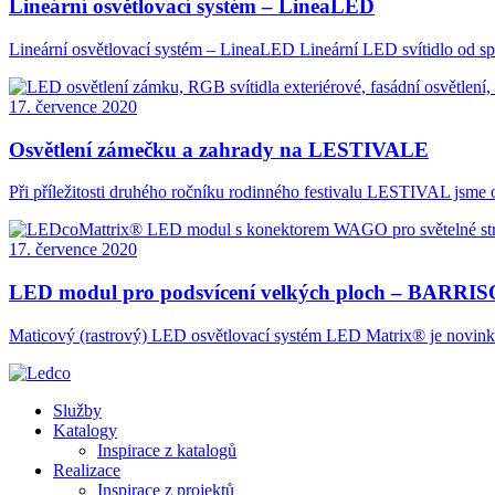
Lineární osvětlovací systém – LineaLED
Lineární osvětlovací systém – LineaLED Lineární LED svítidlo od sp
17. července 2020
Osvětlení zámečku a zahrady na LESTIVALE
Při příležitosti druhého ročníku rodinného festivalu LESTIVAL jsm
17. července 2020
LED modul pro podsvícení velkých ploch – BARR
Maticový (rastrový) LED osvětlovací systém LED Matrix® je novinko
Služby
Katalogy
Inspirace z katalogů
Realizace
Inspirace z projektů