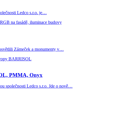
olečnosti Ledco s.r.o. je…
e osvětlili Zámeček a monumenty v…
ISOL, PMMA, Onyx
u společnosti Ledco s.r.o. Jde o nově…