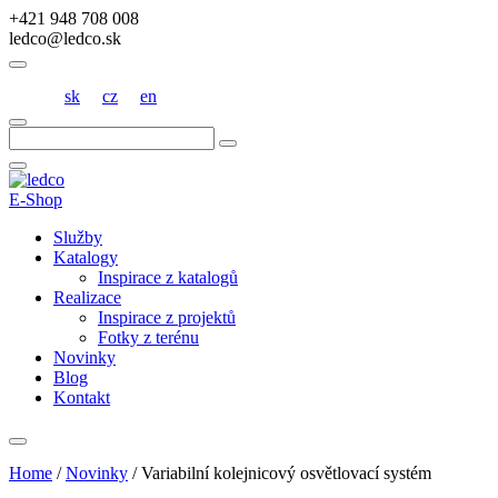
+421 948 708 008
ledco@ledco.sk
sk
cz
en
Hľadať:
E-Shop
Služby
Katalogy
Inspirace z katalogů
Realizace
Inspirace z projektů
Fotky z terénu
Novinky
Blog
Kontakt
Home
/
Novinky
/
Variabilní kolejnicový osvětlovací systém