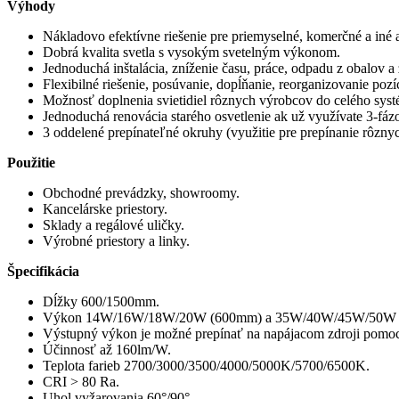
Výhody
Nákladovo efektívne riešenie pre priemyselné, komerčné a iné a
Dobrá kvalita svetla s vysokým svetelným výkonom.
Jednoduchá inštalácia, zníženie času, práce, odpadu z obalov a z
Flexibilné riešenie, posúvanie, dopĺňanie, reorganizovanie pozíc
Možnosť doplnenia svietidiel rôznych výrobcov do celého sys
Jednoduchá renovácia starého osvetlenie ak už využívate 3-fáz
3 oddelené prepínateľné okruhy (využitie pre prepínanie rôzny
Použitie
Obchodné prevádzky, showroomy.
Kancelárske priestory.
Sklady a regálové uličky.
Výrobné priestory a linky.
Špecifikácia
Dĺžky 600/1500mm.
Výkon 14W/16W/18W/20W (600mm) a 35W/40W/45W/50W 
Výstupný výkon je možné prepínať na napájacom zdroji pomo
Účinnosť až 160lm/W.
Teplota farieb 2700/3000/3500/4000/5000K/5700/6500K.
CRI > 80 Ra.
Uhol vyžarovania 60°/90°.