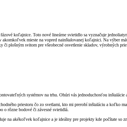
fázové koľajnice. Toto nové lineárne svietidlo sa vyznačuje jednolia
la v akomkoľvek mieste na vopred nainštalovanej koľajnici. Na výber 
y či plošným svitom pre všeobecné osvetlenie skladov, výrobných pries
 montovateľných systémov na trhu. Ohúri vás jednoduchosťou inštalácie
obchodného priestoru čo zo svetlami, kto mi prerobí inštaláciu a koľko m
o o rôzne bodové či závesné svietidlá.
aluje na akékoľvek koľajnice a je ideálny pre projekty kde počítate so