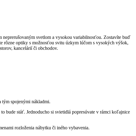
tym neprerušovaným svetlom a vysokou variabilnosťou. Zostavíte buď
máte rôzne optiky s možnosťou svitu úzkym lúčom s vysokých výšok,
torov, kancelárií či obchodov.
 a tým spojenými nákladmi.
a to bude stáť. Jednoducho si svietidlá popresúvate v rámci koľajnice
 zmenami rozloženia nábytku či iného vybavenia.