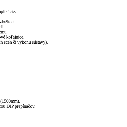
plikácie.
ložitosti.
ií.
tému.
ové koľajnice.
ch scén či výkonu sústavy).
(1500mm).
cou DIP prepínačov.