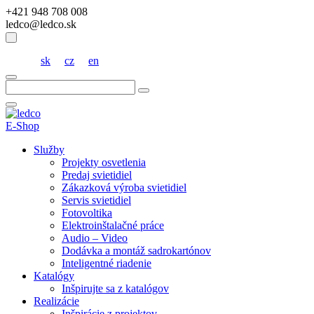
+421 948 708 008
ledco@ledco.sk
sk
cz
en
Hľadať:
E-Shop
Služby
Projekty osvetlenia
Predaj svietidiel
Zákazková výroba svietidiel
Servis svietidiel
Fotovoltika
Elektroinštalačné práce
Audio – Video
Dodávka a montáž sadrokartónov
Inteligentné riadenie
Katalógy
Inšpirujte sa z katalógov
Realizácie
Inšpirácie z projektov