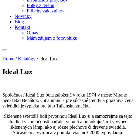
Fotky z terénu
Príbehy zákazníkov
Novinky
Blog
Kontakt
O nás
Mám záujem o fotovoltiku
Home
/
Katalógy
/
Ideal Lux
Ideal Lux
Spoločnosť Ideal Lux bola založená v roku 1974 v meste Mirano
nedaľeko Benátok. Cit a intuícia pre súčasné trendy a priaznivá cena
svietidiel je typická pre túto Taliansku značku.
Sklenené svietidlá boli prvotinou Ideal Lux-u a samozrejme sa tejto
tradícii v spoločnosti naďalej venujú a ponúkajú široký výber
sklenených lámp, ako aj rôzne plechové či drevené svietidlá.
Súčasne má výrobca v ponuke viac než 2000 typov lámp.