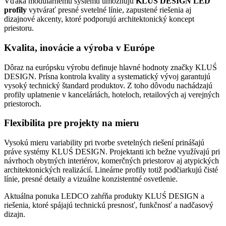
Vďaka modulárnemu systému umožňujú
KLUŚ DESIGN LED
profily
vytvárať presné svetelné línie, zapustené riešenia aj
dizajnové akcenty, ktoré podporujú architektonický koncept
priestoru.
Kvalita, inovácie a výroba v Európe
Dôraz na európsku výrobu definuje hlavné hodnoty značky KLUŚ
DESIGN. Prísna kontrola kvality a systematický vývoj garantujú
vysoký technický štandard produktov. Z toho dôvodu nachádzajú
profily uplatnenie v kanceláriách, hoteloch, retailových aj verejných
priestoroch.
Flexibilita pre projekty na mieru
Vysokú mieru variability pri tvorbe svetelných riešení prinášajú
práve systémy KLUŚ DESIGN. Projektanti ich bežne využívajú pri
návrhoch obytných interiérov, komerčných priestorov aj atypických
architektonických realizácií. Lineárne profily totiž podčiarkujú čisté
línie, presné detaily a vizuálne konzistentné osvetlenie.
Aktuálna ponuka LEDCO zahŕňa produkty KLUŚ DESIGN a
riešenia, ktoré spájajú technickú presnosť, funkčnosť a nadčasový
dizajn.