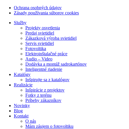
Ochrana osobných údajov
Zásady používania súborov cookies
Služby
Projekty osvetlenia
Predaj svietidiel
Zákazková výroba svietidiel
Servis svietidiel
Fotovoltika
Elektroinštalačné práce
Audio – Video
Dodávka a montáž sadrokartónov
Inteligentné riadenie
Katalógy
Inšpirujte sa z katalógov
Realizácie
Inšpirácie z projektov
Fotky z terénu
Príbehy zákazníkov
Novinky
Blog
Kontakt
O nás
Mám záujem o fotovoltiku