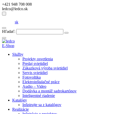
+421 948 708 008
ledco@ledco.sk
sk
Hľadať:
E-Shop
Služby
Projekty osvetlenia
Predaj svietidiel
Zákazková výroba svietidiel
Servis svietidiel
Fotovoltika
Elektroinštalačné práce
Audio – Video
Dodávka a montáž sadrokartónov
Inteligentné riadenie
Katalógy
Inšpirujte sa z katalógov
Realizácie
Inšpirácie z projektov