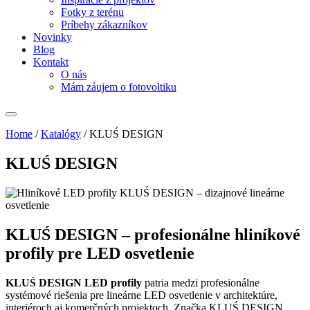
Fotky z terénu
Príbehy zákazníkov
Novinky
Blog
Kontakt
O nás
Mám záujem o fotovoltiku
Home
/
Katalógy
/
KLUŚ DESIGN
KLUŚ DESIGN
KLUŚ DESIGN – profesionálne hliníkové
profily pre LED osvetlenie
KLUŚ DESIGN LED profily
patria medzi profesionálne
systémové riešenia pre lineárne LED osvetlenie v architektúre,
interiéroch aj komerčných projektoch. Značka KLUŚ DESIGN