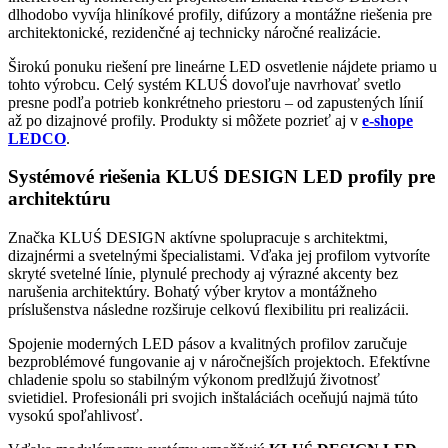
dlhodobo vyvíja hliníkové profily, difúzory a montážne riešenia pre
architektonické, rezidenčné aj technicky náročné realizácie.
Širokú ponuku riešení pre lineárne LED osvetlenie nájdete priamo u
tohto výrobcu. Celý systém KLUŚ dovoľuje navrhovať svetlo
presne podľa potrieb konkrétneho priestoru – od zapustených línií
až po dizajnové profily. Produkty si môžete pozrieť aj v
e-shope
LEDCO
.
Systémové riešenia KLUŚ DESIGN LED profily pre
architektúru
Značka KLUŚ DESIGN aktívne spolupracuje s architektmi,
dizajnérmi a svetelnými špecialistami. Vďaka jej profilom vytvoríte
skryté svetelné línie, plynulé prechody aj výrazné akcenty bez
narušenia architektúry. Bohatý výber krytov a montážneho
príslušenstva následne rozširuje celkovú flexibilitu pri realizácii.
Spojenie moderných LED pásov a kvalitných profilov zaručuje
bezproblémové fungovanie aj v náročnejších projektoch. Efektívne
chladenie spolu so stabilným výkonom predlžujú životnosť
svietidiel. Profesionáli pri svojich inštaláciách oceňujú najmä túto
vysokú spoľahlivosť.