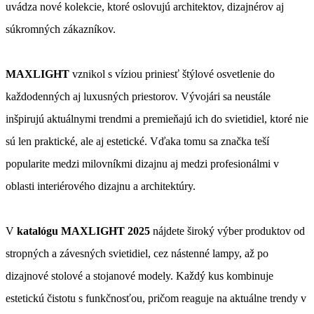
uvádza nové kolekcie, ktoré oslovujú architektov, dizajnérov aj
súkromných zákazníkov.
MAXLIGHT
vznikol s víziou priniesť štýlové osvetlenie do
každodenných aj luxusných priestorov. Vývojári sa neustále
inšpirujú aktuálnymi trendmi a premieňajú ich do svietidiel, ktoré nie
sú len praktické, ale aj estetické. Vďaka tomu sa značka teší
popularite medzi milovníkmi dizajnu aj medzi profesionálmi v
oblasti interiérového dizajnu a architektúry.
V
katalógu MAXLIGHT 2025
nájdete široký výber produktov od
stropných a závesných svietidiel, cez nástenné lampy, až po
dizajnové stolové a stojanové modely. Každý kus kombinuje
estetickú čistotu s funkčnosťou, pričom reaguje na aktuálne trendy v