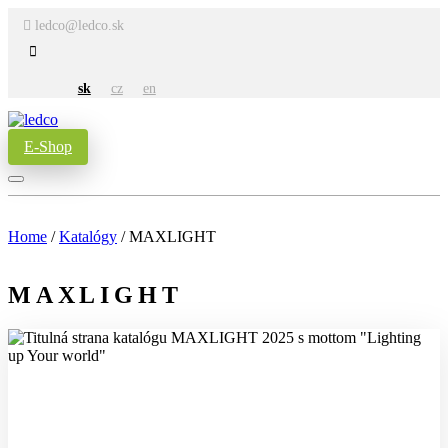
ledco@ledco.sk
sk
cz
en
E-Shop
Home
/
Katalógy
/
MAXLIGHT
MAXLIGHT