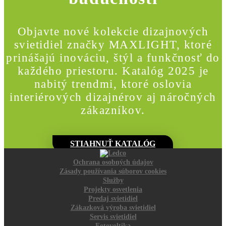
Objavte nové kolekcie dizajnových
svietidiel značky MAXLIGHT, ktoré
prinášajú inováciu, štýl a funkčnosť do
každého priestoru. Katalóg 2025 je
nabitý trendmi, ktoré oslovia
interiérových dizajnérov aj náročných
zákazníkov.
STIAHNUŤ KATALÓG
Ochrana osobných údajov
Zásady používania súborov cookies
Služby
Projekty osvetlenia
Predaj svietidiel
Zákazková výroba svietidiel
Servis svietidiel
Fotovoltika