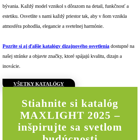
bývania. Každý model vznikol s dôrazom na detail, funkčnosť a
estetiku. Osvetlite s nami každý priestor tak, aby v ňom vznikla
atmosféra pohodlia, elegancie a svetelnej harmónie.
Pozrite si aj ďalšie katalógy dizajnového osvetlenia
dostupné na
našej stránke a objavte značky, ktoré spájajú kvalitu, dizajn a
inovácie.
VŠETKY KATALÓGY
Stiahnite si katalóg
MAXLIGHT 2025 –
inšpirujte sa svetlom
budúcnosti