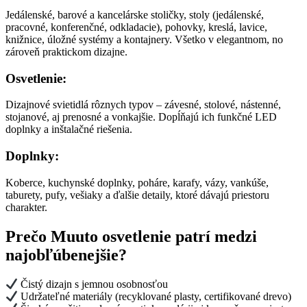
Jedálenské, barové a kancelárske stoličky, stoly (jedálenské,
pracovné, konferenčné, odkladacie), pohovky, kreslá, lavice,
knižnice, úložné systémy a kontajnery. Všetko v elegantnom, no
zároveň praktickom dizajne.
Osvetlenie:
Dizajnové svietidlá rôznych typov – závesné, stolové, nástenné,
stojanové, aj prenosné a vonkajšie. Dopĺňajú ich funkčné LED
doplnky a inštalačné riešenia.
Doplnky:
Koberce, kuchynské doplnky, poháre, karafy, vázy, vankúše,
taburety, pufy, vešiaky a ďalšie detaily, ktoré dávajú priestoru
charakter.
Prečo Muuto osvetlenie patrí medzi
najobľúbenejšie?
Čistý dizajn s jemnou osobnosťou
Udržateľné materiály (recyklované plasty, certifikované drevo)