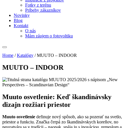
Fotky z terénu
Príbehy zákazníkov
Novinky
Blog
Kontakt
O nás
Mám záujem o fotovoltiku
Home
/
Katalógy
/
MUUTO – INDOOR
MUUTO – INDOOR
Muuto osvetlenie: Keď škandinávsky
dizajn rozžiari priestor
Muuto osvetlenie
definuje nový spôsob, ako sa pozerať na svetlo,
priestor a funkciu. Značka čerpá zo škandinávskych koreňov, no
neuzatvára sa v tradícii – naopak, spája ju s inováciou, remeslom a