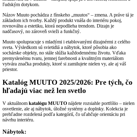
ľudským dotykom.
Názov Muuto pochádza z fínskeho „muutos“ – zmena. A práve tá je
základom ich tvorby. Každý produkt vnáša do interiéru pokoj,
rovnováhu a estetiku, ktorá nepodlieha trendom. Dizajn je
nadčasový, no zároveň svieži a funkčný.
Muuto spolupracuje s mladými i etablovanými dizajnérmi z celého
sveta. Výsledkom sú svietidlá a nábytok, ktoré pôsobia ako
sochárske objekty, no stále slúžia každodennému životu. Vďaka
premyslenému tvaru, jemnej farebnosti a kvalitným materiálom
vytvára značka produkty, ktoré si zamilujete nielen vy, ale aj váš
priestor.
Katalóg MUUTO 2025/2026: Pre tých, čo
hľadajú viac než len svetlo
V aktuálnom
katalógu MUUTO
nájdete rozsiahle portfólio – nielen
osvetlenie, ale aj nábytok, úložné systémy a doplnky. Kolekcia je
prehľadne rozdelená podľa kategórií, čo uľahčuje orientáciu pri
návrhu interiéru.
Nábytok: