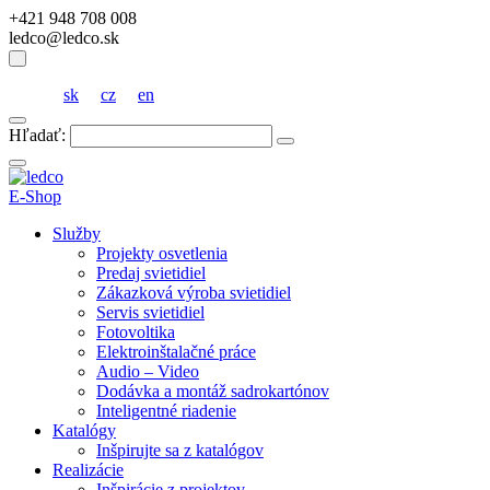
+421 948 708 008
ledco@ledco.sk
sk
cz
en
Hľadať:
E-Shop
Služby
Projekty osvetlenia
Predaj svietidiel
Zákazková výroba svietidiel
Servis svietidiel
Fotovoltika
Elektroinštalačné práce
Audio – Video
Dodávka a montáž sadrokartónov
Inteligentné riadenie
Katalógy
Inšpirujte sa z katalógov
Realizácie
Inšpirácie z projektov