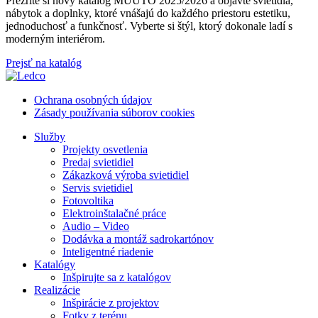
Prezrite si nový katalóg MUUTO 2025/2026 a objavte svietidlá,
nábytok a doplnky, ktoré vnášajú do každého priestoru estetiku,
jednoduchosť a funkčnosť. Vyberte si štýl, ktorý dokonale ladí s
moderným interiérom.
Prejsť na katalóg
Ochrana osobných údajov
Zásady používania súborov cookies
Služby
Projekty osvetlenia
Predaj svietidiel
Zákazková výroba svietidiel
Servis svietidiel
Fotovoltika
Elektroinštalačné práce
Audio – Video
Dodávka a montáž sadrokartónov
Inteligentné riadenie
Katalógy
Inšpirujte sa z katalógov
Realizácie
Inšpirácie z projektov
Fotky z terénu