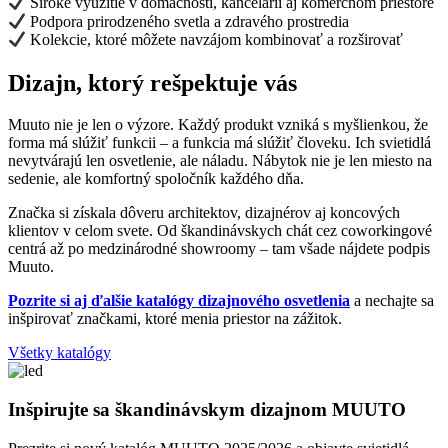
Široké využitie v domácnosti, kancelárii aj komerčnom priestore
Podpora prirodzeného svetla a zdravého prostredia
Kolekcie, ktoré môžete navzájom kombinovať a rozširovať
Dizajn, ktorý rešpektuje vás
Muuto nie je len o výzore. Každý produkt vzniká s myšlienkou, že
forma má slúžiť funkcii – a funkcia má slúžiť človeku. Ich svietidlá
nevytvárajú len osvetlenie, ale náladu. Nábytok nie je len miesto na
sedenie, ale komfortný spoločník každého dňa.
Značka si získala dôveru architektov, dizajnérov aj koncových
klientov v celom svete. Od škandinávskych chát cez coworkingové
centrá až po medzinárodné showroomy – tam všade nájdete podpis
Muuto.
Pozrite si aj ďalšie katalógy dizajnového osvetlenia
a nechajte sa
inšpirovať značkami, ktoré menia priestor na zážitok.
Všetky katalógy
Inšpirujte sa škandinávskym dizajnom MUUTO