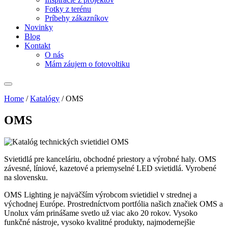
Fotky z terénu
Príbehy zákazníkov
Novinky
Blog
Kontakt
O nás
Mám záujem o fotovoltiku
Home
/
Katalógy
/
OMS
OMS
Svietidlá pre kanceláriu, obchodné priestory a výrobné haly. OMS
závesné, líniové, kazetové a priemyselné LED svietidlá. Vyrobené
na slovensku.
OMS Lighting je najväčším výrobcom svietidiel v strednej a
východnej Európe. Prostredníctvom portfólia našich značiek OMS a
Unolux vám prinášame svetlo už viac ako 20 rokov. Vysoko
funkčné nástroje, vysoko kvalitné produkty, najmodernejšie