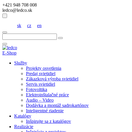
+421 948 708 008
ledco@ledco.sk
sk
cz
en
Hľadať:
E-Shop
Služby
Projekty osvetlenia
Predaj svietidiel
Zákazková výroba svietidiel
Servis svietidiel
Fotovoltika
Elektroinštalačné práce
Audio – Video
Dodávka a montáž sadrokartónov
Inteligentné riadenie
Katalógy
Inšpirujte sa z katalógov
Realizácie
Inšpirácie z projektov