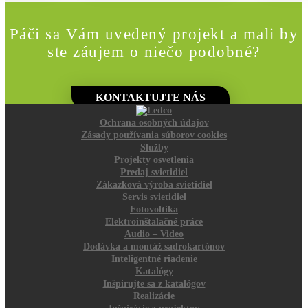
Páči sa Vám uvedený projekt a mali by
ste záujem o niečo podobné?
KONTAKTUJTE NÁS
Ochrana osobných údajov
Zásady používania súborov cookies
Služby
Projekty osvetlenia
Predaj svietidiel
Zákazková výroba svietidiel
Servis svietidiel
Fotovoltika
Elektroinštalačné práce
Audio – Video
Dodávka a montáž sadrokartónov
Inteligentné riadenie
Katalógy
Inšpirujte sa z katalógov
Realizácie