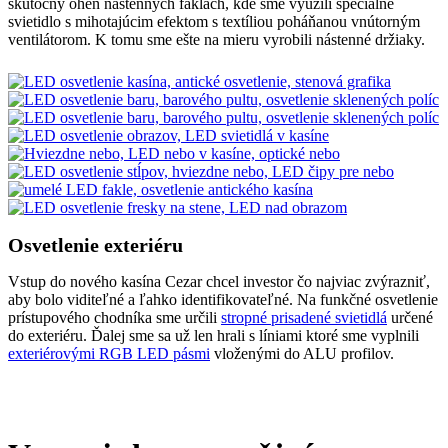
skutočný oheň nástenných faklách, kde sme využili špeciálne
svietidlo s mihotajúcim efektom s textíliou poháňanou vnútorným
ventilátorom. K tomu sme ešte na mieru vyrobili nástenné držiaky.
Osvetlenie exteriéru
Vstup do nového kasína Cezar chcel investor čo najviac zvýrazniť,
aby bolo viditeľné a ľahko identifikovateľné. Na funkčné osvetlenie
prístupového chodníka sme určili
stropné prisadené svietidlá
určené
do exteriéru. Ďalej sme sa už len hrali s líniami ktoré sme vyplnili
exteriérovými RGB LED pásmi
vloženými do ALU profilov.