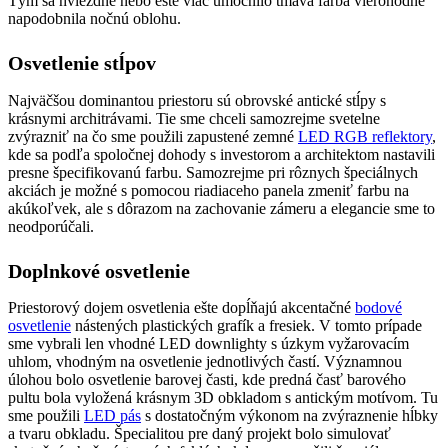
Tým sa hviezdne nebo ešte viac umocnilo tmavá farba vierohodne
napodobnila nočnú oblohu.
Osvetlenie stĺpov
Najväčšou dominantou priestoru sú obrovské antické stĺpy s
krásnymi architrávami. Tie sme chceli samozrejme svetelne
zvýrazniť na čo sme použili zapustené zemné
LED RGB reflektory
,
kde sa podľa spoločnej dohody s investorom a architektom nastavili
presne špecifikovanú farbu. Samozrejme pri rôznych špeciálnych
akciách je možné s pomocou riadiaceho panela zmeniť farbu na
akúkoľvek, ale s dôrazom na zachovanie zámeru a elegancie sme to
neodporúčali.
Doplnkové osvetlenie
Priestorový dojem osvetlenia ešte dopĺňajú akcentačné
bodové
osvetlenie
nástených plastických grafík a fresiek. V tomto prípade
sme vybrali len vhodné LED downlighty s úzkym vyžarovacím
uhlom, vhodným na osvetlenie jednotlivých častí. Významnou
úlohou bolo osvetlenie barovej časti, kde predná časť barového
pultu bola vyložená krásnym 3D obkladom s antickým motívom. Tu
sme použili
LED pás
s dostatočným výkonom na zvýraznenie hĺbky
a tvaru obkladu. Špecialitou pre daný projekt bolo simulovať