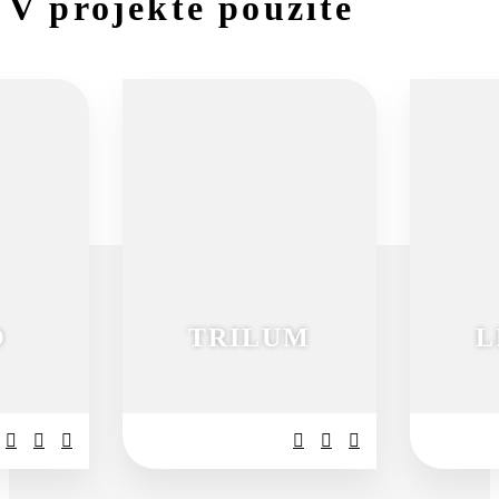
V projekte použité
O
TRILUM
L