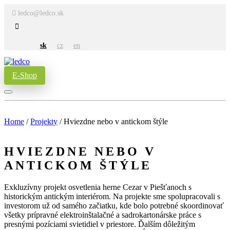
ledco@ledco.sk
sk
cz
en
E-Shop
Home
/
Projekty
/
Hviezdne nebo v antickom štýle
HVIEZDNE NEBO V
ANTICKOM ŠTÝLE
Exkluzívny projekt osvetlenia herne Cezar v Piešťanoch s
historickým antickým interiérom. Na projekte sme spolupracovali s
investorom už od samého začiatku, kde bolo potrebné skoordinovať
všetky prípravné elektroinštalačné a sadrokartonárske práce s
presnými pozíciami svietidiel v priestore. Ďalším dôležitým