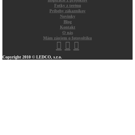
Inšpirácie z projektov
Fotky z terénu
Príbehy zákazníkov
Novinky
Blog
Kontakt
O nás
Mám záujem o fotovoltiku
Copyright 2010 © LEDCO, s.r.o.