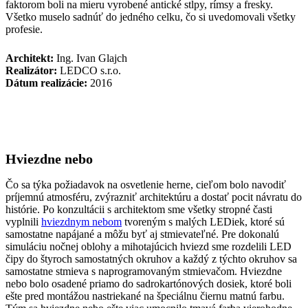
faktorom boli na mieru vyrobené antické stĺpy, rímsy a fresky.
Všetko muselo sadnúť do jedného celku, čo si uvedomovali všetky
profesie.
Architekt:
Ing. Ivan Glajch
Realizátor:
LEDCO s.r.o.
Dátum realizácie:
2016
Hviezdne nebo
Čo sa týka požiadavok na osvetlenie herne, cieľom bolo navodiť
príjemnú atmosféru, zvýrazniť architektúru a dostať pocit návratu do
histórie. Po konzultácii s architektom sme všetky stropné časti
vyplnili
hviezdnym nebom
tvoreným s malých LEDiek, ktoré sú
samostatne napájané a môžu byť aj stmievateľné. Pre dokonalú
simuláciu nočnej oblohy a mihotajúcich hviezd sme rozdelili LED
čipy do štyroch samostatných okruhov a každý z týchto okruhov sa
samostatne stmieva s naprogramovaným stmievačom. Hviezdne
nebo bolo osadené priamo do sadrokartónových dosiek, ktoré boli
ešte pred montážou nastriekané na špeciálnu čiernu matnú farbu.