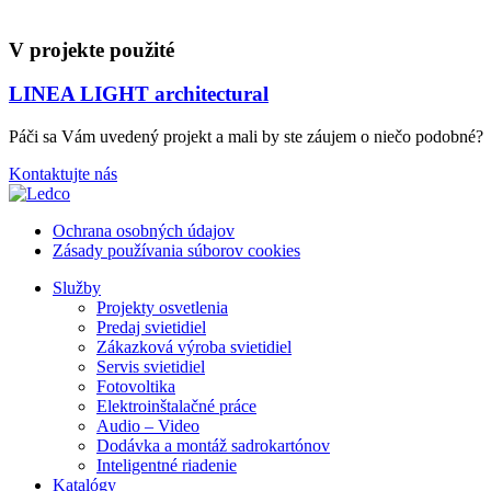
V projekte použité
LINEA LIGHT architectural
Páči sa Vám uvedený projekt a mali by ste záujem o niečo podobné?
Kontaktujte nás
Ochrana osobných údajov
Zásady používania súborov cookies
Služby
Projekty osvetlenia
Predaj svietidiel
Zákazková výroba svietidiel
Servis svietidiel
Fotovoltika
Elektroinštalačné práce
Audio – Video
Dodávka a montáž sadrokartónov
Inteligentné riadenie
Katalógy