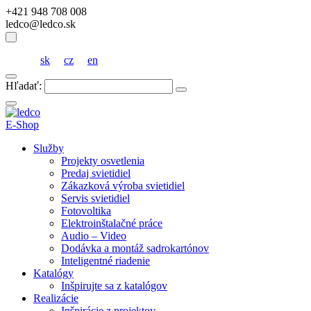
+421 948 708 008
ledco@ledco.sk
sk
cz
en
Hľadať:
E-Shop
Služby
Projekty osvetlenia
Predaj svietidiel
Zákazková výroba svietidiel
Servis svietidiel
Fotovoltika
Elektroinštalačné práce
Audio – Video
Dodávka a montáž sadrokartónov
Inteligentné riadenie
Katalógy
Inšpirujte sa z katalógov
Realizácie
Inšpirácie z projektov