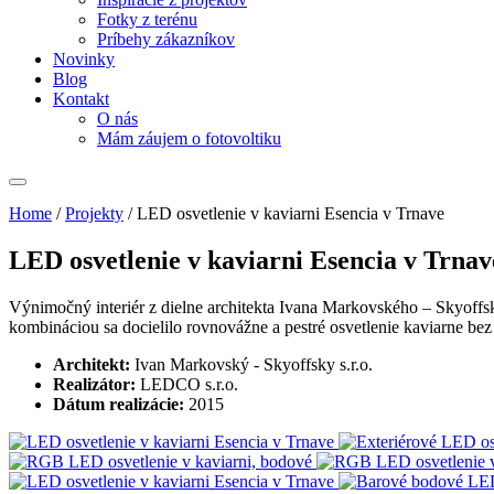
Fotky z terénu
Príbehy zákazníkov
Novinky
Blog
Kontakt
O nás
Mám záujem o fotovoltiku
Home
/
Projekty
/
LED osvetlenie v kaviarni Esencia v Trnave
LED osvetlenie v kaviarni Esencia v Trnav
Výnimočný interiér z dielne architekta Ivana Markovského – Skyoff
kombináciou sa docielilo rovnovážne a pestré osvetlenie kaviarne be
Architekt:
Ivan Markovský - Skyoffsky s.r.o.
Realizátor:
LEDCO s.r.o.
Dátum realizácie:
2015