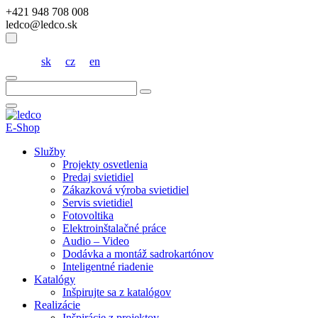
+421 948 708 008
ledco@ledco.sk
sk
cz
en
Hľadať:
E-Shop
Služby
Projekty osvetlenia
Predaj svietidiel
Zákazková výroba svietidiel
Servis svietidiel
Fotovoltika
Elektroinštalačné práce
Audio – Video
Dodávka a montáž sadrokartónov
Inteligentné riadenie
Katalógy
Inšpirujte sa z katalógov
Realizácie
Inšpirácie z projektov