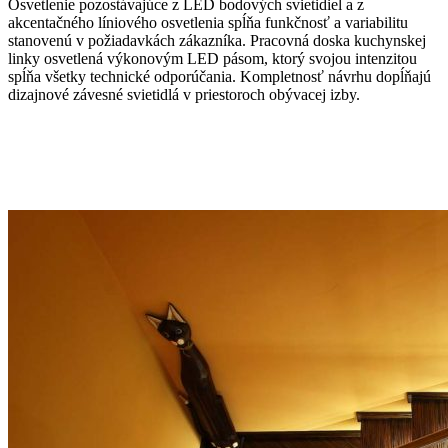
Osvetlenie pozostávajúce z LED bodových svietidiel a z
akcentačného líniového osvetlenia spĺňa funkčnosť a variabilitu
stanovenú v požiadavkách zákazníka. Pracovná doska kuchynskej
linky osvetlená výkonovým LED pásom, ktorý svojou intenzitou
spĺňa všetky technické odporúčania. Kompletnosť návrhu dopĺňajú
dizajnové závesné svietidlá v priestoroch obývacej izby.