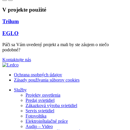
V projekte použité
Trilum
EGLO
Páči sa Vám uvedený projekt a mali by ste záujem o niečo
podobné?
Kontaktujte nás
Ochrana osobných údajov
Zásady používania súborov cookies
Služby
Projekty osvetlenia
Predaj svietidiel
Zákazková výroba svietidiel
Servis svietidiel
Fotovoltika
Elektroinštalačné práce
Audio – Video