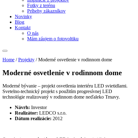
Fotky z terénu
Príbehy zákazníkov
Novinky
Blog
Kontakt
O nás
Mám záujem o fotovoltiku
Home
/
Projekty
/
Moderné osvetlenie v rodinnom dome
Moderné osvetlenie v rodinnom dome
Moderné bývanie – projekt osvetlenia interiéru LED svietidlami.
Svetelno-technický projekt s použitím progresívnej LED
technológie realizovaný v rodinnom dome neďaleko Trnavy.
Návrh:
Investor
Realizátor:
LEDCO s.r.o.
Dátum realizácie:
2012