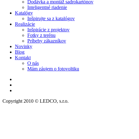
Dodávka a montáž sadrokartónov
Inteligentné riadenie
Katalógy
Inšpirujte sa z katalógov
Realizácie
Inšpirácie z projektov
Fotky z terénu
Príbehy zákazníkov
Novinky
Blog
Kontakt
O nás
Mám záujem o fotovoltiku
Copyright 2010 © LEDCO, s.r.o.