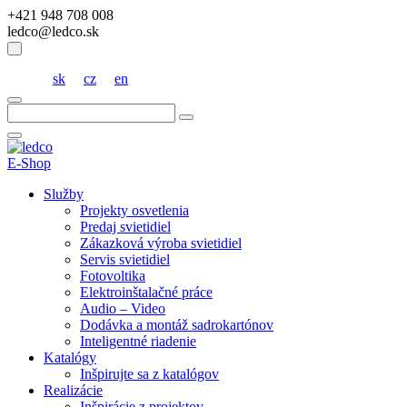
+421 948 708 008
ledco@ledco.sk
sk
cz
en
Hľadať:
E-Shop
Služby
Projekty osvetlenia
Predaj svietidiel
Zákazková výroba svietidiel
Servis svietidiel
Fotovoltika
Elektroinštalačné práce
Audio – Video
Dodávka a montáž sadrokartónov
Inteligentné riadenie
Katalógy
Inšpirujte sa z katalógov
Realizácie
Inšpirácie z projektov