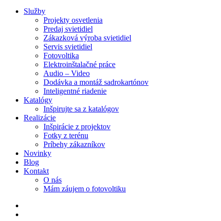
Služby
Projekty osvetlenia
Predaj svietidiel
Zákazková výroba svietidiel
Servis svietidiel
Fotovoltika
Elektroinštalačné práce
Audio – Video
Dodávka a montáž sadrokartónov
Inteligentné riadenie
Katalógy
Inšpirujte sa z katalógov
Realizácie
Inšpirácie z projektov
Fotky z terénu
Príbehy zákazníkov
Novinky
Blog
Kontakt
O nás
Mám záujem o fotovoltiku