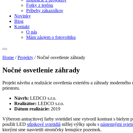
Fotky z terénu
Príbehy zákazníkov
Novinky
Blog
Kontakt
O nás
Mám záujem o fotovoltiku
Home
/
Projekty
/
Nočné osvetlenie záhrady
Nočné osvetlenie záhrady
Projekt návrhu a realizácie osvetlenia exteriéru a záhrady moderného
priestoru.
Návrh:
LEDCO s.r.o.
Realizátor:
LEDCO s.r.o.
Dátum realizácie:
2019
Výberom antracitovej farby svietidiel sme vytvoril kontrast s bielym
použili LED
stĺpikové svietidlá
nižšej výšky spolu s
nástennými sviet
ktorými sme nasvietili stromčeky lemujúce pozemok.