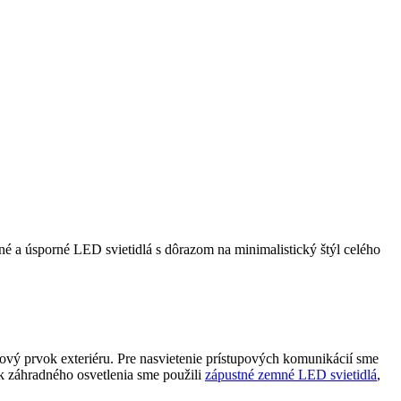
rné a úsporné LED svietidlá s dôrazom na minimalistický štýl celého
nový prvok exteriéru. Pre nasvietenie prístupových komunikácií sme
k záhradného osvetlenia sme použili
zápustné zemné LED svietidlá
,