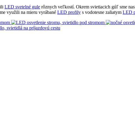
ili
LED svetelné gule
rôznych veľkostí. Okrem svietiacich gúľ sme nasv
sme využili na mieru vyrábané
LED profily
s vodotesne zaliatym
LED 