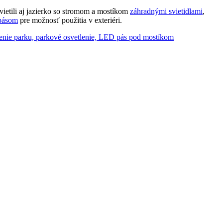
ietili aj jazierko so stromom a mostíkom
záhradnými svietidlami
,
pásom
pre možnosť použitia v exteriéri.