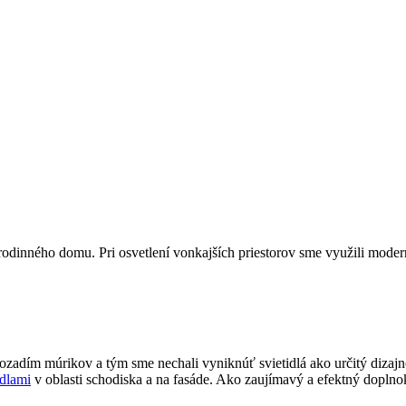
 rodinného domu. Pri osvetlení vonkajších priestorov sme využili mode
 pozadím múrikov a tým sme nechali vyniknúť svietidlá ako určitý dizaj
idlami
v oblasti schodiska a na fasáde. Ako zaujímavý a efektný doplno