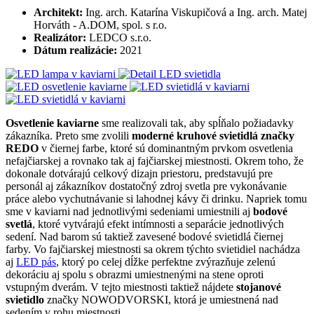
Architekt:
Ing. arch. Katarína Viskupičová a Ing. arch. Matej
Horváth - A.DOM, spol. s r.o.
Realizátor:
LEDCO s.r.o.
Dátum realizácie:
2021
Osvetlenie kaviarne
sme realizovali tak, aby spĺňalo požiadavky
zákazníka. Preto sme zvolili
moderné kruhové svietidlá značky
REDO
v čiernej farbe, ktoré sú dominantným prvkom osvetlenia
nefajčiarskej a rovnako tak aj fajčiarskej miestnosti. Okrem toho, že
dokonale dotvárajú celkový dizajn priestoru, predstavujú pre
personál aj zákazníkov dostatočný zdroj svetla pre vykonávanie
práce alebo vychutnávanie si lahodnej kávy či drinku. Napriek tomu
sme v kaviarni nad jednotlivými sedeniami umiestnili aj
bodové
svetlá
, ktoré vytvárajú efekt intímnosti a separácie jednotlivých
sedení. Nad barom sú taktiež zavesené bodové svietidlá čiernej
farby. Vo fajčiarskej miestnosti sa okrem týchto svietidiel nachádza
aj
LED pás
, ktorý po celej dĺžke perfektne zvýrazňuje zelenú
dekoráciu aj spolu s obrazmi umiestnenými na stene oproti
vstupným dverám. V tejto miestnosti taktiež nájdete
stojanové
svietidlo
značky NOWODVORSKI, ktorá je umiestnená nad
sedením v rohu miestnosti.