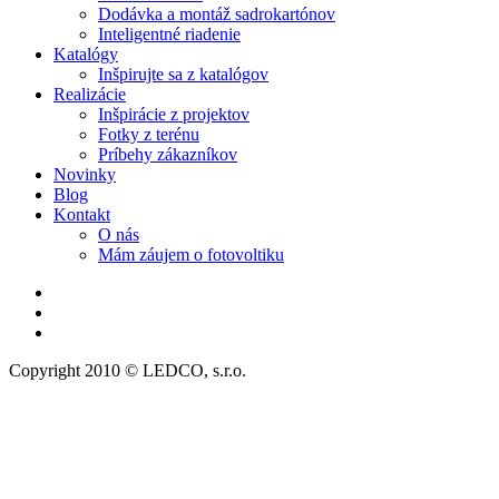
Dodávka a montáž sadrokartónov
Inteligentné riadenie
Katalógy
Inšpirujte sa z katalógov
Realizácie
Inšpirácie z projektov
Fotky z terénu
Príbehy zákazníkov
Novinky
Blog
Kontakt
O nás
Mám záujem o fotovoltiku
Copyright 2010 © LEDCO, s.r.o.