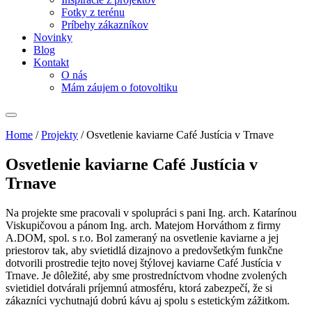
Fotky z terénu
Príbehy zákazníkov
Novinky
Blog
Kontakt
O nás
Mám záujem o fotovoltiku
Home
/
Projekty
/
Osvetlenie kaviarne Café Justícia v Trnave
Osvetlenie kaviarne Café Justícia v
Trnave
Na projekte sme pracovali v spolupráci s pani Ing. arch. Katarínou
Viskupičovou a pánom Ing. arch. Matejom Horváthom z firmy
A.DOM, spol. s r.o. Bol zameraný na osvetlenie kaviarne a jej
priestorov tak, aby svietidlá dizajnovo a predovšetkým funkčne
dotvorili prostredie tejto novej štýlovej kaviarne Café Justícia v
Trnave. Je dôležité, aby sme prostredníctvom vhodne zvolených
svietidiel dotvárali príjemnú atmosféru, ktorá zabezpečí, že si
zákazníci vychutnajú dobrú kávu aj spolu s estetickým zážitkom.