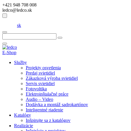
+421 948 708 008
ledco@ledco.sk
sk
Hľadať:
E-Shop
Služby
Projekty osvetlenia
Predaj svietidiel
Zákazková výroba svietidiel
Servis svietidiel
Fotovoltika
Elektroinštalačné práce
Audio – Video
Dodávka a montáž sadrokartónov
Inteligentné riadenie
Katalógy
Inšpirujte sa z katalógov
Realizácie
Inšpirácie z projektov