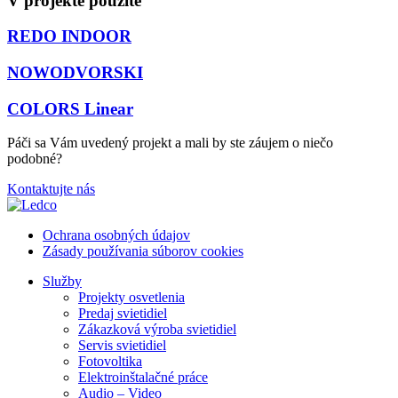
V projekte použité
REDO INDOOR
NOWODVORSKI
COLORS Linear
Páči sa Vám uvedený projekt a mali by ste záujem o niečo
podobné?
Kontaktujte nás
Ochrana osobných údajov
Zásady používania súborov cookies
Služby
Projekty osvetlenia
Predaj svietidiel
Zákazková výroba svietidiel
Servis svietidiel
Fotovoltika
Elektroinštalačné práce
Audio – Video