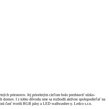
ných priestorov. Jej prioritným cieľom bolo predstaviť nízko-
ch domov. I z tohto dôvodu sme sa rozhodli aktívne spolupodieľať na
ažnú časť tvorili RGB pásy a LED wallwasher-y. Ledco s.r.o.