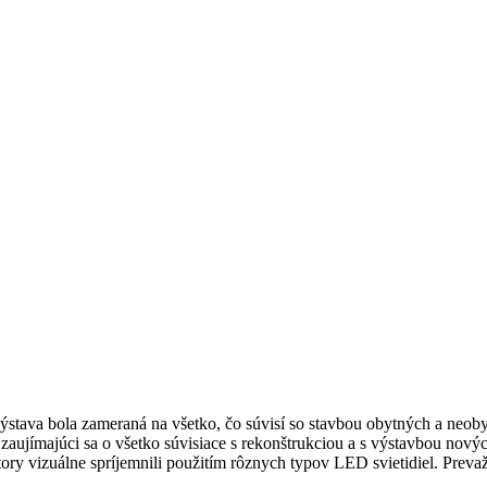
stava bola zameraná na všetko, čo súvisí so stavbou obytných a neobyt
aujímajúci sa o všetko súvisiace s rekonštrukciou a s výstavbou nový
tory vizuálne spríjemnili použitím rôznych typov LED svietidiel. Prev