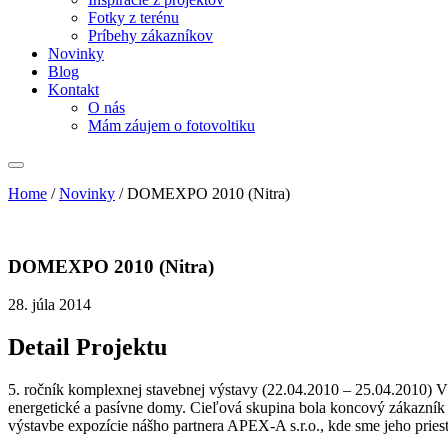
Fotky z terénu
Príbehy zákazníkov
Novinky
Blog
Kontakt
O nás
Mám záujem o fotovoltiku
Home
/
Novinky
/
DOMEXPO 2010 (Nitra)
DOMEXPO 2010 (Nitra)
28. júla 2014
Detail Projektu
5. ročník komplexnej stavebnej výstavy (22.04.2010 – 25.04.2010) Vý
energetické a pasívne domy. Cieľová skupina bola koncový zákazník z
výstavbe expozície nášho partnera APEX-A s.r.o., kde sme jeho pries