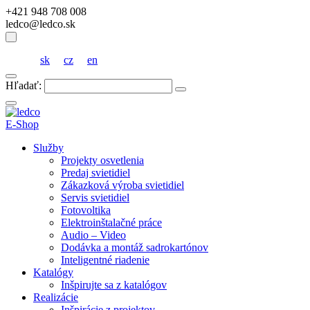
+421 948 708 008
ledco@ledco.sk
sk
cz
en
Hľadať:
E-Shop
Služby
Projekty osvetlenia
Predaj svietidiel
Zákazková výroba svietidiel
Servis svietidiel
Fotovoltika
Elektroinštalačné práce
Audio – Video
Dodávka a montáž sadrokartónov
Inteligentné riadenie
Katalógy
Inšpirujte sa z katalógov
Realizácie
Inšpirácie z projektov