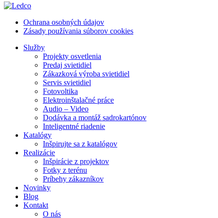
Ochrana osobných údajov
Zásady používania súborov cookies
Služby
Projekty osvetlenia
Predaj svietidiel
Zákazková výroba svietidiel
Servis svietidiel
Fotovoltika
Elektroinštalačné práce
Audio – Video
Dodávka a montáž sadrokartónov
Inteligentné riadenie
Katalógy
Inšpirujte sa z katalógov
Realizácie
Inšpirácie z projektov
Fotky z terénu
Príbehy zákazníkov
Novinky
Blog
Kontakt
O nás