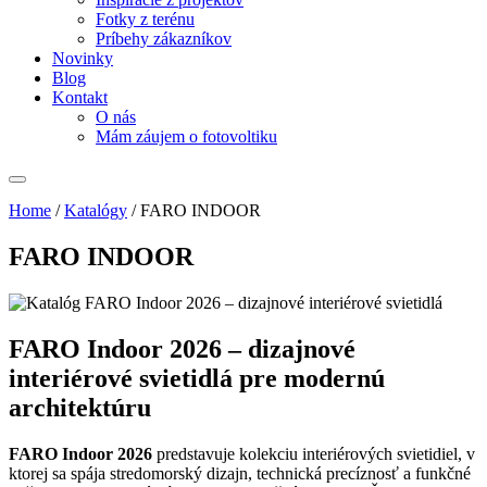
Fotky z terénu
Príbehy zákazníkov
Novinky
Blog
Kontakt
O nás
Mám záujem o fotovoltiku
Home
/
Katalógy
/
FARO INDOOR
FARO INDOOR
FARO Indoor 2026 – dizajnové
interiérové svietidlá pre modernú
architektúru
FARO Indoor 2026
predstavuje kolekciu interiérových svietidiel, v
ktorej sa spája stredomorský dizajn, technická precíznosť a funkčné