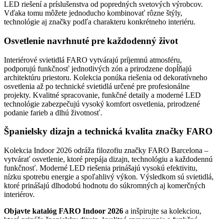
LED riešení a príslušenstva od popredných svetových výrobcov.
Vďaka tomu môžete jednoducho kombinovať rôzne štýly,
technológie aj značky podľa charakteru konkrétneho interiéru.
Osvetlenie navrhnuté pre každodenný život
Interiérové svietidlá FARO vytvárajú príjemnú atmosféru,
podporujú funkčnosť jednotlivých zón a prirodzene dopĺňajú
architektúru priestoru. Kolekcia ponúka riešenia od dekoratívneho
osvetlenia až po technické svietidlá určené pre profesionálne
projekty. Kvalitné spracovanie, funkčné detaily a moderné LED
technológie zabezpečujú vysoký komfort osvetlenia, prirodzené
podanie farieb a dlhú životnosť.
Španielsky dizajn a technická kvalita značky FARO
Kolekcia Indoor 2026 odráža filozofiu značky FARO Barcelona –
vytvárať osvetlenie, ktoré prepája dizajn, technológiu a každodennú
funkčnosť. Moderné LED riešenia prinášajú vysokú efektivitu,
nízku spotrebu energie a spoľahlivý výkon. Výsledkom sú svietidlá,
ktoré prinášajú dlhodobú hodnotu do súkromných aj komerčných
interiérov.
Objavte katalóg FARO Indoor 2026
a inšpirujte sa kolekciou,