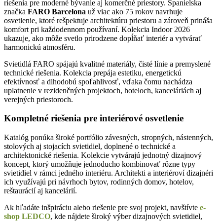
riešenia pre moderné bývanie aj komerčné priestory. Španielska
značka
FARO Barcelona
už viac ako 75 rokov navrhuje
osvetlenie, ktoré rešpektuje architektúru priestoru a zároveň prináša
komfort pri každodennom používaní. Kolekcia Indoor 2026
ukazuje, ako môže svetlo prirodzene dopĺňať interiér a vytvárať
harmonickú atmosféru.
Svietidlá FARO spájajú kvalitné materiály, čisté línie a premyslené
technické riešenia. Kolekcia prepája estetiku, energetickú
efektívnosť a dlhodobú spoľahlivosť, vďaka čomu nachádza
uplatnenie v rezidenčných projektoch, hoteloch, kanceláriách aj
verejných priestoroch.
Kompletné riešenia pre interiérové osvetlenie
Katalóg ponúka široké portfólio závesných, stropných, nástenných,
stolových aj stojacích svietidiel, doplnené o technické a
architektonické riešenia. Kolekcie vytvárajú jednotný dizajnový
koncept, ktorý umožňuje jednoducho kombinovať rôzne typy
svietidiel v rámci jedného interiéru. Architekti a interiéroví dizajnéri
ich využívajú pri návrhoch bytov, rodinných domov, hotelov,
reštaurácií aj kancelárií.
Ak hľadáte inšpiráciu alebo riešenie pre svoj projekt, navštívte
e-
shop LEDCO
, kde nájdete široký výber dizajnových svietidiel,