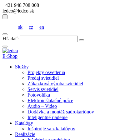
+421 948 708 008
ledco@ledco.sk
sk
cz
en
Hľadať:
E-Shop
Služby
Projekty osvetlenia
Predaj svietidiel
Zákazková výroba svietidiel
Servis svietidiel
Fotovoltika
Elektroinštalačné práce
Audio – Video
Dodávka a montáž sadrokartónov
Inteligentné riadenie
Katalógy
Inšpirujte sa z katalógov
Realizácie
Inšpirácie z projektov