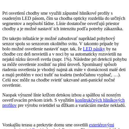
Pri osvetlení chodby sme využili zápustné hliníkové profily s
osadeným LED pásom, čím sa chodba opticky rozdelila do určitých
segmentov a nepôsobí fádne. Línie dostatočne osvetľujú priestor
chodby a je možné nastaviť ich intenzitu podľa potreby zákazníka.
Do takejto inštalácie je možné zabudovať napríklad pohybový
senzor spolu so senzorom okolitého svitu. V takomto prípade by
bolo možné osvetlenie nastaviť napr. tak, že
LED pásiky
by na
chodbe cez deň nesvietili a v noci by sa automaticky rozsvietili na
nejakú nízku úroveň svetla (napr. 1%). Následne pri detekcii pohybu
sa môže osvetlenie zosilniť na plnú úroveň. Spomínaný spôsob
riadenia osvetlenia je vhodný najmä ak máte v domácnosti malé deti
a majú problém v noci trafiť na toaletu (nedočiahnu vypínač, …).
Celú noc môže na chodbe svietiť takzvané anti-panické nočné
osvetlenie.
Naopak výrazné línie krížom detskou izbou a spálňou sú nosným
osvetľovacím prvkom izieb. S využitím
konštrukčných hliníkových
profilov
pre výrobu svietidiel sa dĺžkam a variáciám medze nekladú.
Vonkajšiu terasu a prekrytie domu sme osvetlili
exteriérovými