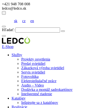
+421 948 708 008
ledco@ledco.sk
sk
cz
en
Hľadať:
E-Shop
Služby
Projekty osvetlenia
Predaj svietidiel
Zákazková výroba svietidiel
Servis svietidiel
Fotovoltika
Elektroinštalačné práce
Audio – Video
Dodávka a montáž sadrokartónov
Inteligentné riadenie
Katalógy
Inšpirujte sa z katalógov
Realizácie