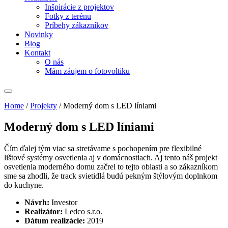
Inšpirácie z projektov
Fotky z terénu
Príbehy zákazníkov
Novinky
Blog
Kontakt
O nás
Mám záujem o fotovoltiku
Home
/
Projekty
/
Moderný dom s LED líniami
Moderný dom s LED líniami
Čím ďalej tým viac sa stretávame s pochopením pre flexibilné
lištové systémy osvetlenia aj v domácnostiach. Aj tento náš projekt
osvetlenia moderného domu začrel to tejto oblasti a so zákazníkom
sme sa zhodli, že track svietidlá budú pekným štýlovým doplnkom
do kuchyne.
Návrh:
Investor
Realizátor:
Ledco s.r.o.
Dátum realizácie:
2019