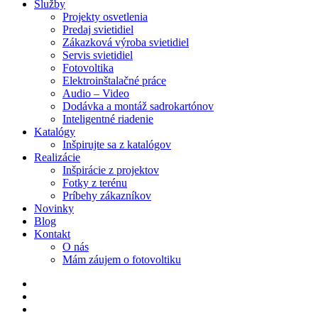
Služby
Projekty osvetlenia
Predaj svietidiel
Zákazková výroba svietidiel
Servis svietidiel
Fotovoltika
Elektroinštalačné práce
Audio – Video
Dodávka a montáž sadrokartónov
Inteligentné riadenie
Katalógy
Inšpirujte sa z katalógov
Realizácie
Inšpirácie z projektov
Fotky z terénu
Príbehy zákazníkov
Novinky
Blog
Kontakt
O nás
Mám záujem o fotovoltiku