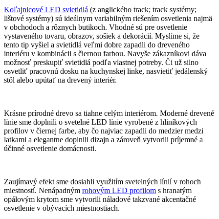
Koľajnicové LED svietidlá
(z anglického track; track systémy;
lištové systémy) sú ideálnym variabilným riešením osvetlenia najmä
v obchodoch a rôznych butikoch. Vhodné sú pre osvetlenie
vystaveného tovaru, obrazov, sošiek a dekorácií. Myslíme si, že
tento tip vyšiel a svietidlá veľmi dobre zapadli do dreveného
interiéru v kombinácii s čiernou farbou. Navyše zákazníkovi dáva
možnosť preskupiť svietidlá podľa vlastnej potreby. Či už silno
osvetliť pracovnú dosku na kuchynskej linke, nasvietiť jedálenský
stôl alebo upútať na drevený interiér.
Krásne prírodné drevo sa tiahne celým interiérom. Moderné drevené
línie sme doplnili o svetelné LED línie vyrobené z hliníkových
profilov v čiernej farbe, aby čo najviac zapadli do medzier medzi
latkami a elegantne doplnili dizajn a zároveň vytvorili príjemné a
účinné osvetlenie domácnosti.
Zaujímavý efekt sme dosiahli využitím svetelných línií v rohoch
miestností. Nenápadným
rohovým LED profilom
s hranatým
opálovým krytom sme vytvorili náladové takzvané akcentačné
osvetlenie v obývacích miestnostiach.